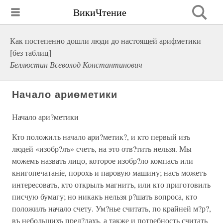
ВикиЧтение
Как постепенно дошли люди до настоящей арифметики
[без таблиц]
Беллюстин Всеволод Константинович
Начало ариѳметики
Начало ари?метики
Кто положилъ начало ари?метик?, и кто первый изъ
людей «изобр?лъ» счетъ, на это отв?тить нельзя. Мы
можемъ назвать лицо, которое изобр?ло компасъ или
книгопечатаніе, порохъ и паровую машину; насъ можетъ
интереcовать, кто открылъ магнитъ, или кто приготовилъ
писчую бумагу; но никакъ нельзя р?шать вопроса, кто
положилъ начало счету. Ум?нье считать, по крайней м?р?,
въ небольшихъ пред?лахъ, а также и потребность считать