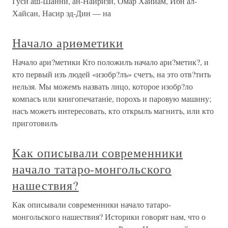
Гуси аш-Шанни, ан-Найризи, Омар Хаййам, Ибн ал-
Хайсан, Насир эд-Дин — на
Начало ариѳметики
Начало ари?метики Кто положилъ начало ари?метик?, и
кто первый изъ людей «изобр?лъ» счетъ, на это отв?тить
нельзя. Мы можемъ назвать лицо, которое изобр?ло
компасъ или книгопечатаніе, порохъ и паровую машину;
насъ можетъ интереcовать, кто открылъ магнитъ, или кто
приготовилъ
Как описывали современники
начало татаро-монгольского
нашествия?
Как описывали современники начало татаро-
монгольского нашествия? Историки говорят нам, что о