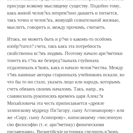
присущи всякому мыслящему существу. Подобно тому,
какъ живой челов?къ непрем?нно дышитъ и питается,
такъ точно и челов?къ, живущій сознательной жизнью,
мыслитъ, говоритъ и, между прочимъ, считаетъ.
Итакъ, не можетъ быть и р?чи о какомъ-то особомъ
изобр?тател? счета, такъ какъ эта потребность
свойственна вс?мъ людямъ. Поэтому начало ари?метики
тонетъ въ т?хъ же безпред?льныхъ глубинахъ
отдаленныхъ в?ковъ, какъ и начало челов?чества. Между
т?мъ наивные авторы старинныхъ учебниковъ искали, во
что бы то ни стало, указать лицо или народъ, которымъ
счетъ обязанъ своимъ началомъ. Такъ, напр., въ
славянскихъ рукописяхъ временъ царя Алекс?я
Михайловича эта честь приписывается «древле
зллинскому мудрецу Пи?агору, сыну Аггинанорову» или
же «Сиру, сыну Асинорову», написавшему «численную
сію философію (т.-е. ари?метику) финическими
письменами». Византійскіе историки среднихъ в?ковъ