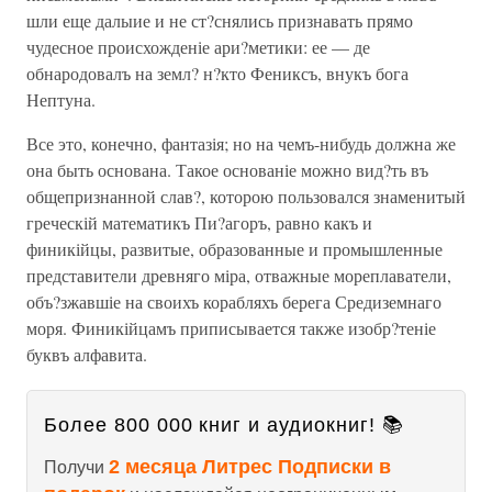
шли еще далыие и не ст?снялись признавать прямо
чудесное происхожденіе ари?метики: ее — де
обнародовалъ на земл? н?кто Фениксъ, внукъ бога
Нептуна.
Все это, конечно, фантазія; но на чемъ-нибудь должна же
она быть основана. Такое основаніе можно вид?ть въ
общепризнанной слав?, которою пользовался знаменитый
греческій математикъ Пи?агоръ, равно какъ и
финикійцы, развитые, образованные и промышленные
представители древняго міра, отважные мореплаватели,
объ?зжавшіе на своихъ корабляхъ берега Средиземнаго
моря. Финикійцамъ приписывается также изобр?теніе
буквъ алфавита.
Более 800 000 книг и аудиокниг! 📚
2 месяца Литрес Подписки в
Получи